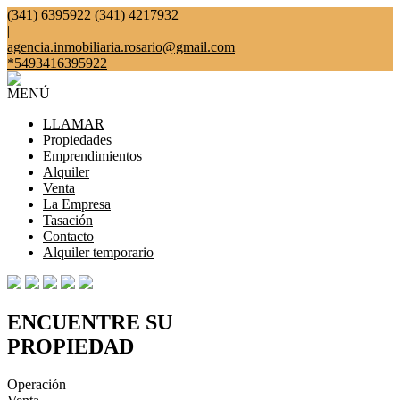
(341) 6395922 (341) 4217932
|
agencia.inmobiliaria.rosario@gmail.com
*5493416395922
MENÚ
LLAMAR
Propiedades
Emprendimientos
Alquiler
Venta
La Empresa
Tasación
Contacto
Alquiler temporario
ENCUENTRE SU
PROPIEDAD
Operación