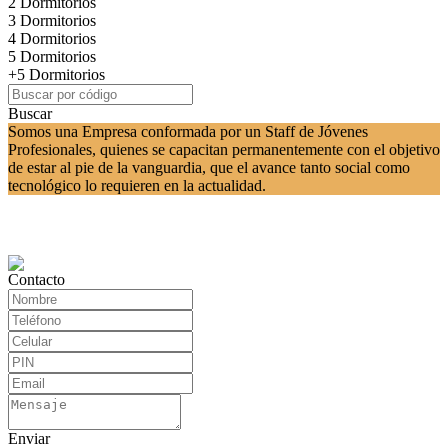
2 Dormitorios
3 Dormitorios
4 Dormitorios
5 Dormitorios
+5 Dormitorios
Buscar
Somos una Empresa conformada por un Staff de Jóvenes
Profesionales, quienes se capacitan permanentemente con el objetivo
de estar al pie de la vanguardia, que el avance tanto social como
tecnológico lo requieren en la actualidad.
Contacto
Enviar