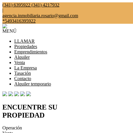
(341) 6395922 (341) 4217932
|
agencia.inmobiliaria.rosario@gmail.com
*5493416395922
MENÚ
LLAMAR
Propiedades
Emprendimientos
Alquiler
Venta
La Empresa
Tasación
Contacto
Alquiler temporario
ENCUENTRE SU
PROPIEDAD
Operación