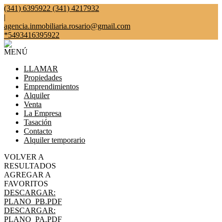
(341) 6395922 (341) 4217932
|
agencia.inmobiliaria.rosario@gmail.com
*5493416395922
MENÚ
LLAMAR
Propiedades
Emprendimientos
Alquiler
Venta
La Empresa
Tasación
Contacto
Alquiler temporario
VOLVER A
RESULTADOS
AGREGAR A
FAVORITOS
DESCARGAR:
PLANO_PB.PDF
DESCARGAR:
PLANO_PA.PDF