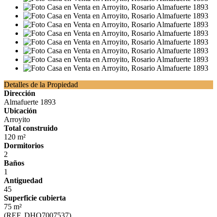
Detalles de la Propiedad
Dirección
Almafuerte 1893
Ubicación
Arroyito
Total construido
120 m²
Dormitorios
2
Baños
1
Antiguedad
45
Superficie cubierta
75 m²
(REF. DHO7007537)