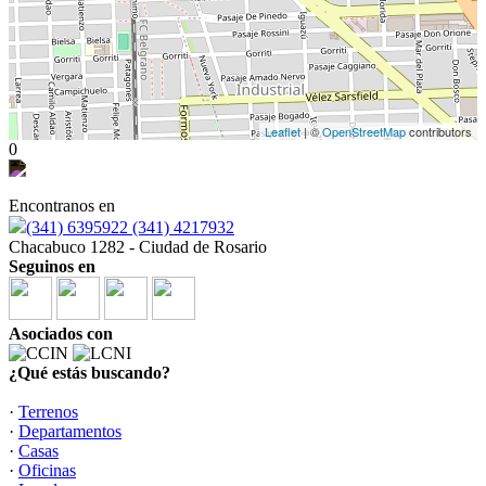
Leaflet
| ©
OpenStreetMap
contributors
0
Encontranos en
(341) 6395922 (341) 4217932
Chacabuco 1282 - Ciudad de Rosario
Seguinos en
Asociados con
¿Qué estás buscando?
·
Terrenos
·
Departamentos
·
Casas
·
Oficinas