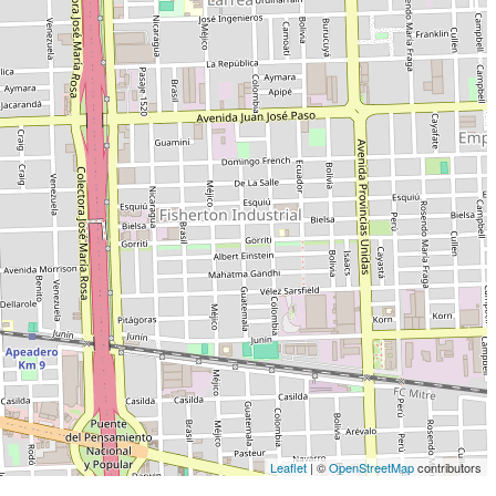
Leaflet
| ©
OpenStreetMap
contributors