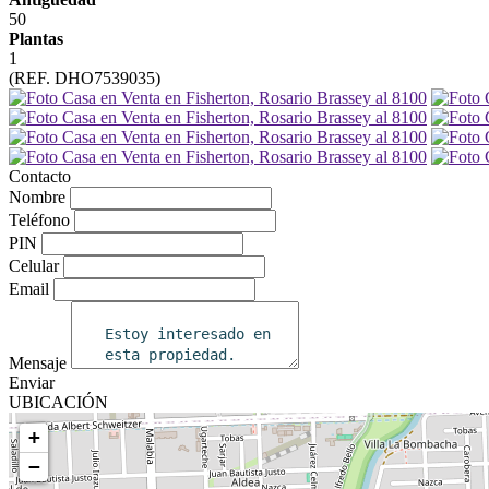
50
Plantas
1
(REF. DHO7539035)
Contacto
Nombre
Teléfono
PIN
Celular
Email
Mensaje
Enviar
UBICACIÓN
+
−