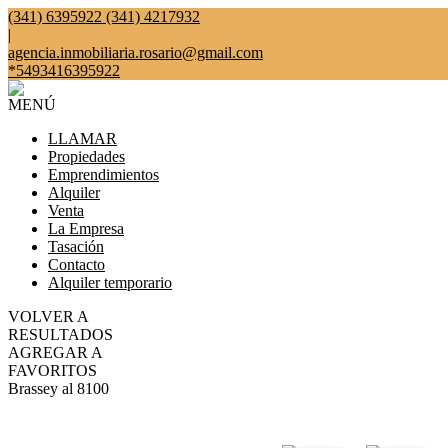
(341) 6395922 (341) 4217932
|
agencia.inmobiliaria.rosario@gmail.com
*5493416395922
MENÚ
LLAMAR
Propiedades
Emprendimientos
Alquiler
Venta
La Empresa
Tasación
Contacto
Alquiler temporario
VOLVER A
RESULTADOS
AGREGAR A
FAVORITOS
Brassey al 8100
VENTA
USD585.000