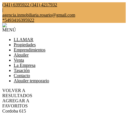
(341) 6395922 (341) 4217932
|
agencia.inmobiliaria.rosario@gmail.com
*5493416395922
MENÚ
LLAMAR
Propiedades
Emprendimientos
Alquiler
Venta
La Empresa
Tasación
Contacto
Alquiler temporario
VOLVER A
RESULTADOS
AGREGAR A
FAVORITOS
Cordoba 615
VENTA
USD350.000