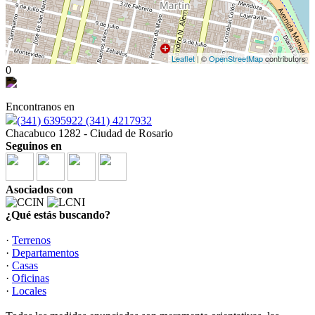
Leaflet
| ©
OpenStreetMap
contributors
0
Encontranos en
(341) 6395922 (341) 4217932
Chacabuco 1282 - Ciudad de Rosario
Seguinos en
Asociados con
¿Qué estás buscando?
·
Terrenos
·
Departamentos
·
Casas
·
Oficinas
·
Locales