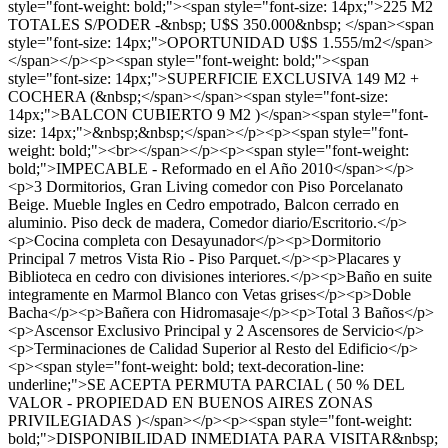
style="font-weight: bold;"><span style="font-size: 14px;">225 M2
TOTALES S/PODER -&nbsp; U$S 350.000&nbsp; </span><span
style="font-size: 14px;">OPORTUNIDAD U$S 1.555/m2</span>
</span></p><p><span style="font-weight: bold;"><span
style="font-size: 14px;">SUPERFICIE EXCLUSIVA 149 M2 +
COCHERA (&nbsp;</span></span><span style="font-size:
14px;">BALCON CUBIERTO 9 M2 )</span><span style="font-
size: 14px;">&nbsp;&nbsp;</span></p><p><span style="font-
weight: bold;"><br></span></p><p><span style="font-weight:
bold;">IMPECABLE - Reformado en el Año 2010</span></p>
<p>3 Dormitorios, Gran Living comedor con Piso Porcelanato
Beige. Mueble Ingles en Cedro empotrado, Balcon cerrado en
aluminio. Piso deck de madera, Comedor diario/Escritorio.</p>
<p>Cocina completa con Desayunador</p><p>Dormitorio
Principal 7 metros Vista Rio - Piso Parquet.</p><p>Placares y
Biblioteca en cedro con divisiones interiores.</p><p>Baño en suite
integramente en Marmol Blanco con Vetas grises</p><p>Doble
Bacha</p><p>Bañera con Hidromasaje</p><p>Total 3 Baños</p>
<p>Ascensor Exclusivo Principal y 2 Ascensores de Servicio</p>
<p>Terminaciones de Calidad Superior al Resto del Edificio</p>
<p><span style="font-weight: bold; text-decoration-line:
underline;">SE ACEPTA PERMUTA PARCIAL ( 50 % DEL
VALOR - PROPIEDAD EN BUENOS AIRES ZONAS
PRIVILEGIADAS )</span></p><p><span style="font-weight:
bold;">DISPONIBILIDAD INMEDIATA PARA VISITAR&nbsp;