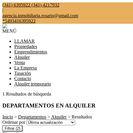
(341) 6395922 (341) 4217932
|
agencia.inmobiliaria.rosario@gmail.com
*5493416395922
MENÚ
LLAMAR
Propiedades
Emprendimientos
Alquiler
Venta
La Empresa
Tasación
Contacto
Alquiler temporario
1 Resultados de búsqueda
DEPARTAMENTOS EN ALQUILER
Inicio
>
Departamentos
>
Alquiler
> Resultados
Ordenar por
Filtrar
(2)